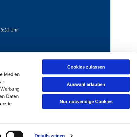
18:30 Uhr
560
mail@bernhard-lichtenberg.berlin
Cookies zulassen

le Medien
ir
Auswahl erlauben
, Werbung
ren Daten
Nur notwendige Cookies
ienste
g
Details zeigen