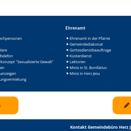
Ehrenamt
echpersonen
Ehrenamt in der Pfarrei
Gemeindediakonat
lare
Gottesdienstbeauftrage
ltelefon
Küsterdienst
konzept "Sexualisierte Gewalt"
Lektoren
en
Minis in St. Bonifatius
nanzeigen
Minis in Herz Jesu
ngvermietung
n
Kontakt Gemeindebüro Herz 