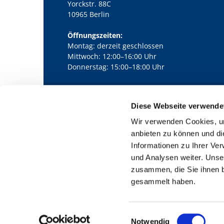
Yorckstr. 88C
10965 Berlin
Öffnungszeiten:
Montag: derzeit geschlossen
Mittwoch: 12:00–16:00 Uhr
Donnerstag: 15:00–18:00 Uhr
Diese Webseite verwende
Kath. Kirchengemeinde Pfarrei Bernha

Wir verwenden Cookies, um
anbieten zu können und di
Informationen zu Ihrer Ve
und Analysen weiter. Unse
zusammen, die Sie ihnen b
gesammelt haben.
E
Notwendig