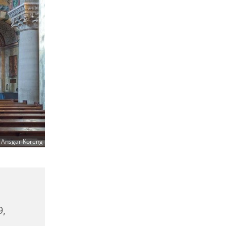
 Ansgar Koreng
9,