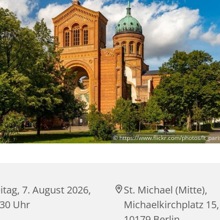
© https://www.flickr.com/photos/lt_pa
itag, 7. August 2026,
St. Michael (Mitte),
:30 Uhr
Michaelkirchplatz 15,
10179 Berlin