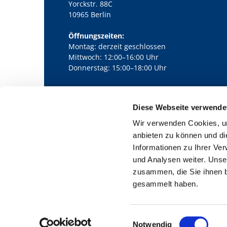
Yorckstr. 88C
10965 Berlin
Öffnungszeiten:
Montag: derzeit geschlossen
Mittwoch: 12:00–16:00 Uhr
Donnerstag: 15:00–18:00 Uhr
Diese Webseite verwende
Kath. Kirchengemeinde Pfarrei Bernha

Wir verwenden Cookies, um
anbieten zu können und di
Informationen zu Ihrer Ve
und Analysen weiter. Unse
zusammen, die Sie ihnen b
gesammelt haben.
E
Notwendig