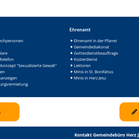
Ehrenamt
echpersonen
Ehrenamt in der Pfarrei
Gemeindediakonat
lare
Gottesdienstbeauftrage
ltelefon
Küsterdienst
konzept "Sexualisierte Gewalt"
Lektoren
en
Minis in St. Bonifatius
nanzeigen
Minis in Herz Jesu
ngvermietung
n
Kontakt Gemeindebüro Herz 