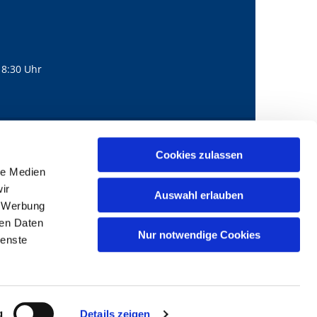
18:30 Uhr
560
mail@bernhard-lichtenberg.berlin
Cookies zulassen

le Medien
ir
Auswahl erlauben
, Werbung
ren Daten
Nur notwendige Cookies
ienste
g
Details zeigen