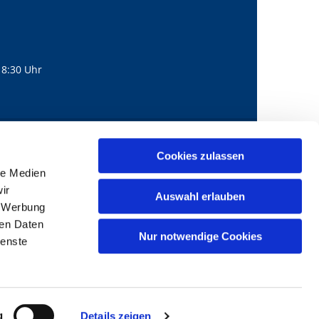
18:30 Uhr
560
mail@bernhard-lichtenberg.berlin
Cookies zulassen

le Medien
ir
Auswahl erlauben
, Werbung
ren Daten
Nur notwendige Cookies
ienste
g
Details zeigen