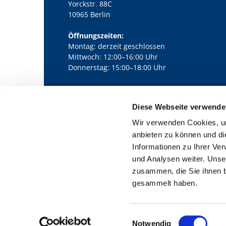
Yorckstr. 88C
10965 Berlin
Öffnungszeiten:
Montag: derzeit geschlossen
Mittwoch: 12:00–16:00 Uhr
Donnerstag: 15:00–18:00 Uhr
Diese Webseite verwende
Kath. Kirchengemeinde Pfarrei Bernha

Wir verwenden Cookies, um
anbieten zu können und di
Informationen zu Ihrer Ve
und Analysen weiter. Unse
zusammen, die Sie ihnen b
gesammelt haben.
E
Notwendig