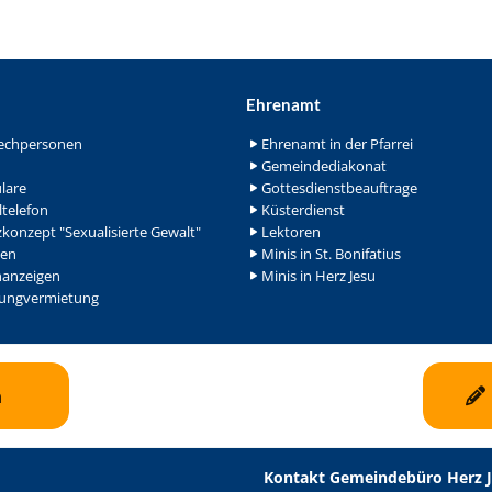
Ehrenamt
echpersonen
Ehrenamt in der Pfarrei
Gemeindediakonat
lare
Gottesdienstbeauftrage
ltelefon
Küsterdienst
konzept "Sexualisierte Gewalt"
Lektoren
en
Minis in St. Bonifatius
nanzeigen
Minis in Herz Jesu
ngvermietung
n
Kontakt Gemeindebüro Herz 