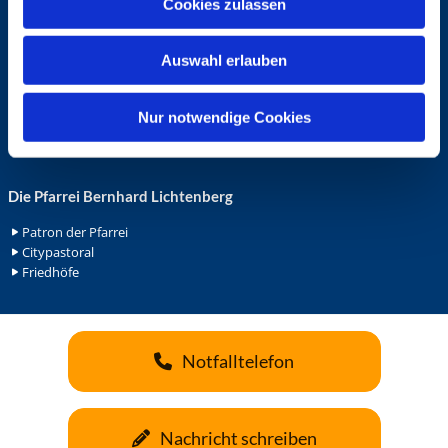
Cookies zulassen
s
Ehrenamt in der Pfarrei
w
Gemeindediakonat
Auswahl erlauben
a
Gottesdienstbeauftrage
Küsterdienst
h
Lektoren
l
Nur notwendige Cookies
Minis in St. Bonifatius
Minis in Herz Jesu
Die Pfarrei Bernhard Lichtenberg
Patron der Pfarrei
Citypastoral
Friedhöfe
Notfalltelefon
Nachricht schreiben