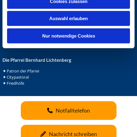
Cookies zulassen
s
Ehrenamt in der Pfarrei
w
Gemeindediakonat
Auswahl erlauben
a
Gottesdienstbeauftrage
Küsterdienst
h
Lektoren
l
Nur notwendige Cookies
Minis in St. Bonifatius
Minis in Herz Jesu
Die Pfarrei Bernhard Lichtenberg
Patron der Pfarrei
Citypastoral
Friedhöfe
Notfalltelefon
Nachricht schreiben