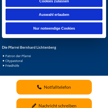
Cookies zulassen
s
Ehrenamt in der Pfarrei
w
Gemeindediakonat
Auswahl erlauben
a
Gottesdienstbeauftrage
Küsterdienst
h
Lektoren
l
Nur notwendige Cookies
Minis in St. Bonifatius
Minis in Herz Jesu
Die Pfarrei Bernhard Lichtenberg
Patron der Pfarrei
Citypastoral
Friedhöfe
Notfalltelefon
Nachricht schreiben