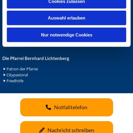
Cookies zulassen
s
Ehrenamt in der Pfarrei
w
Gemeindediakonat
Auswahl erlauben
a
Gottesdienstbeauftrage
Küsterdienst
h
Lektoren
l
Nur notwendige Cookies
Minis in St. Bonifatius
Minis in Herz Jesu
Die Pfarrei Bernhard Lichtenberg
Patron der Pfarrei
Citypastoral
Friedhöfe
Notfalltelefon
Nachricht schreiben