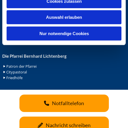
Cookies zulassen
s
Ehrenamt in der Pfarrei
w
Gemeindediakonat
Auswahl erlauben
a
Gottesdienstbeauftrage
Küsterdienst
h
Lektoren
l
Nur notwendige Cookies
Minis in St. Bonifatius
Minis in Herz Jesu
Die Pfarrei Bernhard Lichtenberg
Patron der Pfarrei
Citypastoral
Friedhöfe
Notfalltelefon
Nachricht schreiben