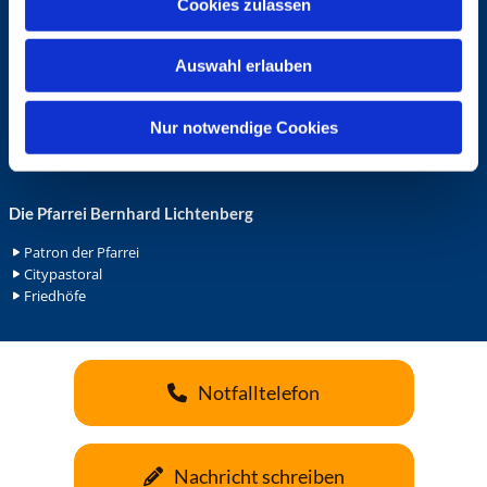
Cookies zulassen
s
Ehrenamt in der Pfarrei
w
Gemeindediakonat
Auswahl erlauben
a
Gottesdienstbeauftrage
Küsterdienst
h
Lektoren
l
Nur notwendige Cookies
Minis in St. Bonifatius
Minis in Herz Jesu
Die Pfarrei Bernhard Lichtenberg
Patron der Pfarrei
Citypastoral
Friedhöfe
Notfalltelefon
Nachricht schreiben