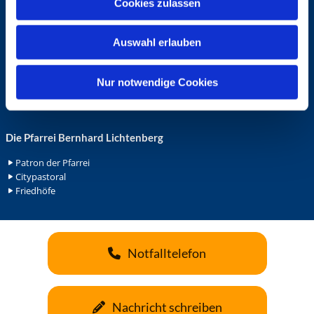
Cookies zulassen
s
Ehrenamt in der Pfarrei
w
Gemeindediakonat
Auswahl erlauben
a
Gottesdienstbeauftrage
Küsterdienst
h
Lektoren
l
Nur notwendige Cookies
Minis in St. Bonifatius
Minis in Herz Jesu
Die Pfarrei Bernhard Lichtenberg
Patron der Pfarrei
Citypastoral
Friedhöfe
Notfalltelefon
Nachricht schreiben