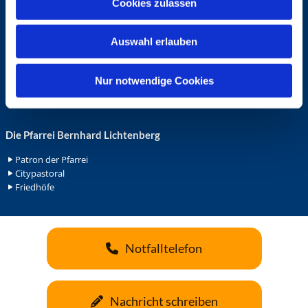
Cookies zulassen
s
Ehrenamt in der Pfarrei
w
Gemeindediakonat
Auswahl erlauben
a
Gottesdienstbeauftrage
Küsterdienst
h
Lektoren
l
Nur notwendige Cookies
Minis in St. Bonifatius
Minis in Herz Jesu
Die Pfarrei Bernhard Lichtenberg
Patron der Pfarrei
Citypastoral
Friedhöfe
Notfalltelefon
Nachricht schreiben