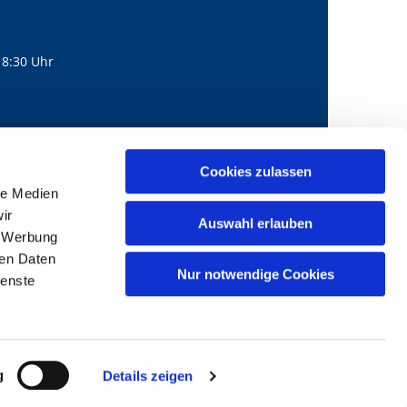
18:30 Uhr
560
mail@bernhard-lichtenberg.berlin
Cookies zulassen

le Medien
ir
Auswahl erlauben
, Werbung
ren Daten
Nur notwendige Cookies
ienste
g
Details zeigen