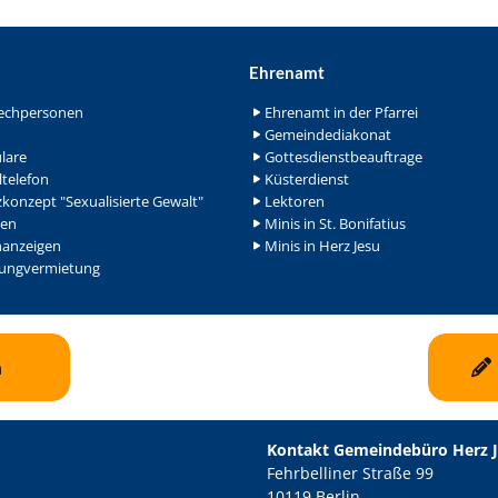
Ehrenamt
echpersonen
Ehrenamt in der Pfarrei
Gemeindediakonat
lare
Gottesdienstbeauftrage
ltelefon
Küsterdienst
konzept "Sexualisierte Gewalt"
Lektoren
en
Minis in St. Bonifatius
nanzeigen
Minis in Herz Jesu
ngvermietung
n
Kontakt Gemeindebüro Herz 
Fehrbelliner Straße 99
10119 Berlin