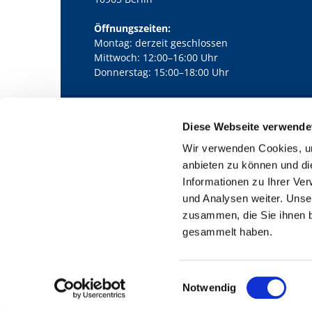
Öffnungszeiten:
Montag: derzeit geschlossen
Mittwoch: 12:00–16:00 Uhr
Donnerstag: 15:00–18:00 Uhr
Diese Webseite verwende
Kath. Kirchengemeinde Pfarrei Bernha

Wir verwenden Cookies, um
anbieten zu können und di
Informationen zu Ihrer Ve
und Analysen weiter. Unse
zusammen, die Sie ihnen b
gesammelt haben.
E
Notwendig
i