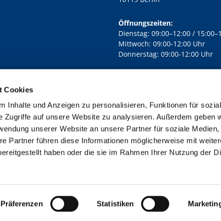
Öffnungszeiten:
Dienstag: 09:00–12:00 / 15:00–
Mittwoch: 09:00-12:00 Uhr
Donnerstag: 09:00-12:00 Uhr
t Cookies
rd Lichtenberg Berlin-Mitte · Yorckstr. 88C, 10965 Berlin
030 7890

 Inhalte und Anzeigen zu personalisieren, Funktionen für sozia
Kontaktinformationen
Impressum
e Zugriffe auf unsere Website zu analysieren. Außerdem geben w
rwendung unserer Website an unsere Partner für soziale Medien
re Partner führen diese Informationen möglicherweise mit weite
ereitgestellt haben oder die sie im Rahmen Ihrer Nutzung der D
Impressum
Datenschutzerklärung
ChurchDesk-Login
Präferenzen
Statistiken
Marketin