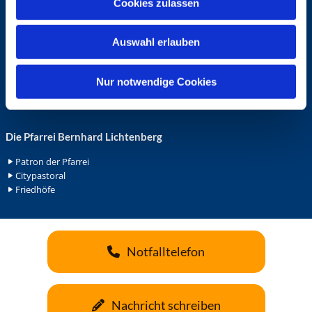
Cookies zulassen
s
Ehrenamt in der Pfarrei
w
Gemeindediakonat
Auswahl erlauben
a
Gottesdienstbeauftrage
Küsterdienst
h
Lektoren
l
Nur notwendige Cookies
Minis in St. Bonifatius
Minis in Herz Jesu
Die Pfarrei Bernhard Lichtenberg
Patron der Pfarrei
Citypastoral
Friedhöfe
Notfalltelefon
Nachricht schreiben