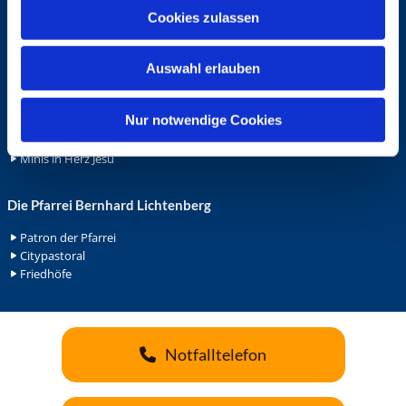
u
Cookies zulassen
Ehrenamt
s
Ehrenamt in der Pfarrei
w
Gemeindediakonat
Auswahl erlauben
a
Gottesdienstbeauftrage
h
Küsterdienst
l
Nur notwendige Cookies
Lektoren
Minis in St. Bonifatius
Minis in Herz Jesu
Die Pfarrei Bernhard Lichtenberg
Patron der Pfarrei
Citypastoral
Friedhöfe
Notfalltelefon