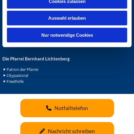
Cookies zulassen
s
Ehrenamt in der Pfarrei
w
Gemeindediakonat
Auswahl erlauben
a
Gottesdienstbeauftrage
Küsterdienst
h
Lektoren
l
Nur notwendige Cookies
Minis in St. Bonifatius
Minis in Herz Jesu
Die Pfarrei Bernhard Lichtenberg
Patron der Pfarrei
Citypastoral
Friedhöfe
Notfalltelefon
Nachricht schreiben