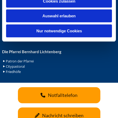
Cookies zulassen
s
Ehrenamt in der Pfarrei
w
Gemeindediakonat
Auswahl erlauben
a
Gottesdienstbeauftrage
Küsterdienst
h
Lektoren
l
Nur notwendige Cookies
Minis in St. Bonifatius
Minis in Herz Jesu
Die Pfarrei Bernhard Lichtenberg
Patron der Pfarrei
Citypastoral
Friedhöfe
Notfalltelefon
Nachricht schreiben