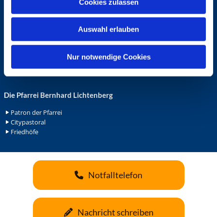
Cookies zulassen
s
Ehrenamt in der Pfarrei
w
Gemeindediakonat
Auswahl erlauben
a
Gottesdienstbeauftrage
Küsterdienst
h
Lektoren
l
Nur notwendige Cookies
Minis in St. Bonifatius
Minis in Herz Jesu
Die Pfarrei Bernhard Lichtenberg
Patron der Pfarrei
Citypastoral
Friedhöfe
Notfalltelefon
Nachricht schreiben