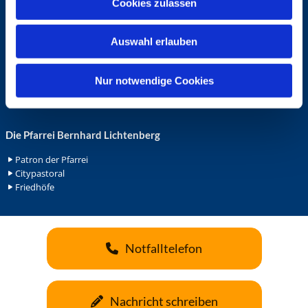
Cookies zulassen
s
Ehrenamt in der Pfarrei
w
Gemeindediakonat
Auswahl erlauben
a
Gottesdienstbeauftrage
Küsterdienst
h
Lektoren
l
Nur notwendige Cookies
Minis in St. Bonifatius
Minis in Herz Jesu
Die Pfarrei Bernhard Lichtenberg
Patron der Pfarrei
Citypastoral
Friedhöfe
Notfalltelefon
Nachricht schreiben