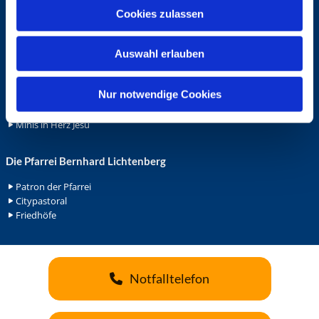
u
Cookies zulassen
Ehrenamt
s
Ehrenamt in der Pfarrei
w
Gemeindediakonat
Auswahl erlauben
a
Gottesdienstbeauftrage
h
Küsterdienst
l
Nur notwendige Cookies
Lektoren
Minis in St. Bonifatius
Minis in Herz Jesu
Die Pfarrei Bernhard Lichtenberg
Patron der Pfarrei
Citypastoral
Friedhöfe
Notfalltelefon