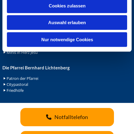
u
Cookies zulassen
Ehrenamt
s
Ehrenamt in der Pfarrei
w
Gemeindediakonat
Auswahl erlauben
a
Gottesdienstbeauftrage
h
Küsterdienst
l
Nur notwendige Cookies
Lektoren
Minis in St. Bonifatius
Minis in Herz Jesu
Die Pfarrei Bernhard Lichtenberg
Patron der Pfarrei
Citypastoral
Friedhöfe
Notfalltelefon