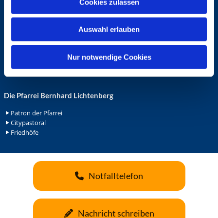
Cookies zulassen
s
Ehrenamt in der Pfarrei
w
Gemeindediakonat
Auswahl erlauben
a
Gottesdienstbeauftrage
Küsterdienst
h
Lektoren
l
Nur notwendige Cookies
Minis in St. Bonifatius
Minis in Herz Jesu
Die Pfarrei Bernhard Lichtenberg
Patron der Pfarrei
Citypastoral
Friedhöfe
Notfalltelefon
Nachricht schreiben