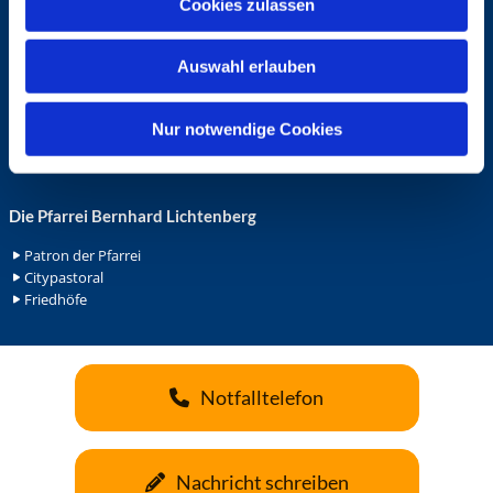
Cookies zulassen
s
Ehrenamt in der Pfarrei
w
Gemeindediakonat
Auswahl erlauben
Gottesdienstbeauftrage
a
Küsterdienst
h
Lektoren
l
Nur notwendige Cookies
Minis in St. Bonifatius
Minis in Herz Jesu
Die Pfarrei Bernhard Lichtenberg
Patron der Pfarrei
Citypastoral
Friedhöfe
Notfalltelefon
Nachricht schreiben