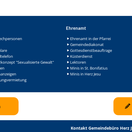
Ehrenamt
echpersonen
Ehrenamt in der Pfarrei
Gemeindediakonat
lare
Gottesdienstbeauftrage
ltelefon
Küsterdienst
konzept "Sexualisierte Gewalt"
Lektoren
en
Minis in St. Bonifatius
nanzeigen
Minis in Herz Jesu
ngvermietung
n
Kontakt Gemeindebüro Herz 