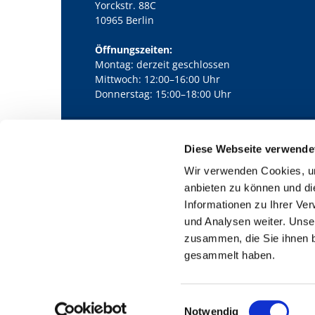
Yorckstr. 88C
10965 Berlin
Öffnungszeiten:
Montag: derzeit geschlossen
Mittwoch: 12:00–16:00 Uhr
Donnerstag: 15:00–18:00 Uhr
Diese Webseite verwende
Kath. Kirchengemeinde Pfarrei Bernha

Wir verwenden Cookies, um
anbieten zu können und di
Informationen zu Ihrer Ve
und Analysen weiter. Unse
zusammen, die Sie ihnen b
gesammelt haben.
E
Notwendig