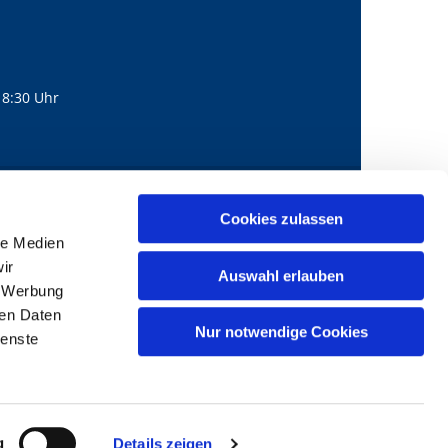
18:30 Uhr
560
mail@bernhard-lichtenberg.berlin
Cookies zulassen

le Medien
ir
Auswahl erlauben
, Werbung
ren Daten
Nur notwendige Cookies
ienste
g
Details zeigen