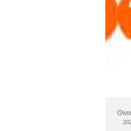
Mi
202