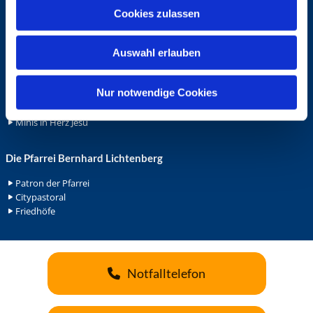
u
Cookies zulassen
Ehrenamt
s
Ehrenamt in der Pfarrei
w
Gemeindediakonat
Auswahl erlauben
a
Gottesdienstbeauftrage
h
Küsterdienst
l
Nur notwendige Cookies
Lektoren
Minis in St. Bonifatius
Minis in Herz Jesu
Die Pfarrei Bernhard Lichtenberg
Patron der Pfarrei
Citypastoral
Friedhöfe
Notfalltelefon