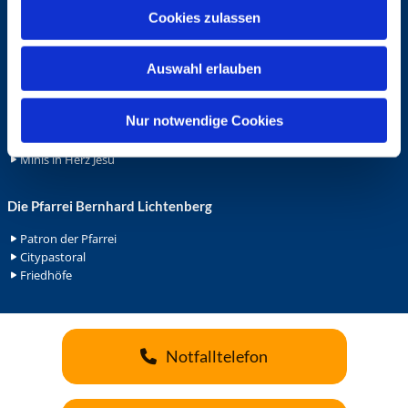
u
Cookies zulassen
Ehrenamt
s
Ehrenamt in der Pfarrei
w
Gemeindediakonat
Auswahl erlauben
a
Gottesdienstbeauftrage
h
Küsterdienst
l
Nur notwendige Cookies
Lektoren
Minis in St. Bonifatius
Minis in Herz Jesu
Die Pfarrei Bernhard Lichtenberg
Patron der Pfarrei
Citypastoral
Friedhöfe
Notfalltelefon