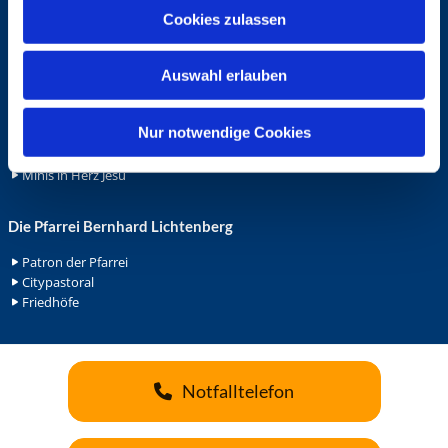
u
Cookies zulassen
Ehrenamt
s
Ehrenamt in der Pfarrei
w
Gemeindediakonat
Auswahl erlauben
a
Gottesdienstbeauftrage
h
Küsterdienst
l
Nur notwendige Cookies
Lektoren
Minis in St. Bonifatius
Minis in Herz Jesu
Die Pfarrei Bernhard Lichtenberg
Patron der Pfarrei
Citypastoral
Friedhöfe
Notfalltelefon