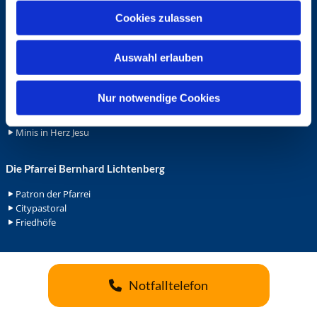
u
Cookies zulassen
Ehrenamt
s
w
Ehrenamt in der Pfarrei
Auswahl erlauben
a
Gemeindediakonat
Gottesdienstbeauftrage
h
Küsterdienst
l
Nur notwendige Cookies
Lektoren
Minis in St. Bonifatius
Minis in Herz Jesu
Die Pfarrei Bernhard Lichtenberg
Patron der Pfarrei
Citypastoral
Friedhöfe
Notfalltelefon