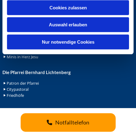
u
Cookies zulassen
Ehrenamt
s
w
Ehrenamt in der Pfarrei
Auswahl erlauben
a
Gemeindediakonat
Gottesdienstbeauftrage
h
Küsterdienst
l
Nur notwendige Cookies
Lektoren
Minis in St. Bonifatius
Minis in Herz Jesu
Die Pfarrei Bernhard Lichtenberg
Patron der Pfarrei
Citypastoral
Friedhöfe
Notfalltelefon