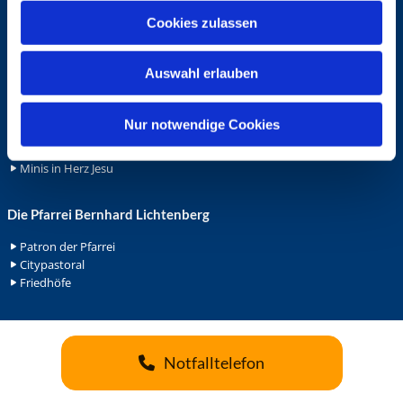
u
Cookies zulassen
Ehrenamt
s
w
Ehrenamt in der Pfarrei
Auswahl erlauben
a
Gemeindediakonat
Gottesdienstbeauftrage
h
Küsterdienst
l
Nur notwendige Cookies
Lektoren
Minis in St. Bonifatius
Minis in Herz Jesu
Die Pfarrei Bernhard Lichtenberg
Patron der Pfarrei
Citypastoral
Friedhöfe
Notfalltelefon