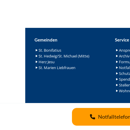
Gemeinden
Service
St. Bonifatius
Anspr
St. Hedwig/St. Michael (Mitte)
Archiv
Herz Jesu
Formu
St. Marien Liebfrauen
Notfal
Schutz
Spend
Stelle
Wohnu
Notfalltelefo