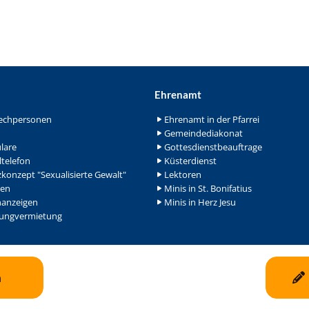
Ehrenamt
echpersonen
Ehrenamt in der Pfarrei
Gemeindediakonat
lare
Gottesdienstbeauftrage
ltelefon
Küsterdienst
konzept "Sexualisierte Gewalt"
Lektoren
en
Minis in St. Bonifatius
nanzeigen
Minis in Herz Jesu
ngvermietung
n