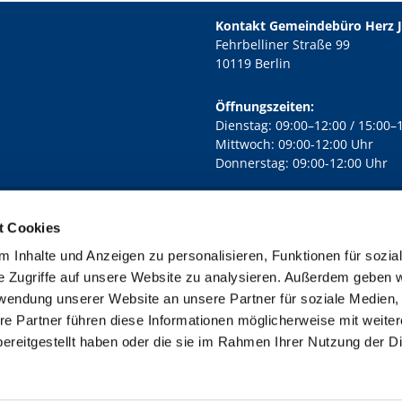
Kontakt Gemeindebüro Herz 
Fehrbelliner Straße 99
10119 Berlin
Öffnungszeiten:
Dienstag: 09:00–12:00 / 15:00–
Mittwoch: 09:00-12:00 Uhr
Donnerstag: 09:00-12:00 Uhr
t Cookies
rd Lichtenberg Berlin-Mitte · Yorckstr. 88C, 10965 Berlin
030 7890

 Inhalte und Anzeigen zu personalisieren, Funktionen für sozia
Kontaktinformationen
Impressum
e Zugriffe auf unsere Website zu analysieren. Außerdem geben w
rwendung unserer Website an unsere Partner für soziale Medien
re Partner führen diese Informationen möglicherweise mit weite
ereitgestellt haben oder die sie im Rahmen Ihrer Nutzung der D
Impressum
Datenschutzerklärung
ChurchDesk-Login