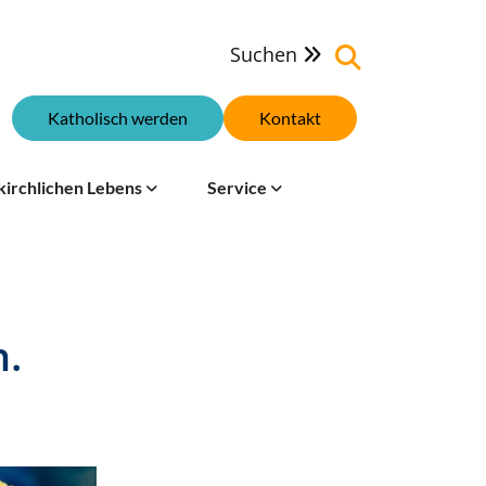
Suchen

Katholisch werden
Kontakt
kirchlichen Lebens
Service
h.