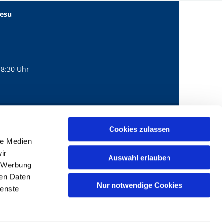
Jesu
18:30 Uhr
560
mail@bernhard-lichtenberg.berlin
Cookies zulassen

le Medien
ir
Auswahl erlauben
, Werbung
ren Daten
Nur notwendige Cookies
ienste