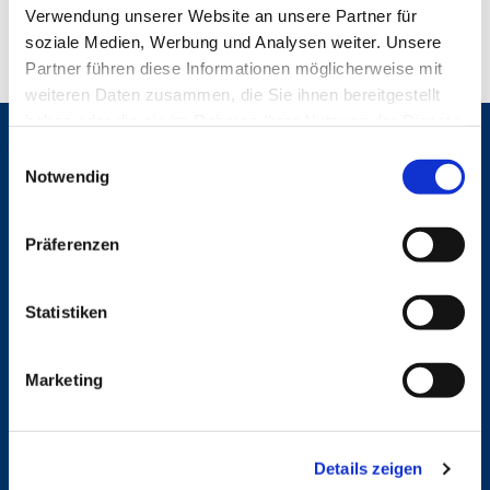
Verwendung unserer Website an unsere Partner für
soziale Medien, Werbung und Analysen weiter. Unsere
Partner führen diese Informationen möglicherweise mit
weiteren Daten zusammen, die Sie ihnen bereitgestellt
haben oder die sie im Rahmen Ihrer Nutzung der Dienste
gesammelt haben.
Gemeinden
E
Notwendig
i
St. Bonifatius
n
St. Hedwig/St. Michael (Mitte)
Herz Jesu
w
Präferenzen
St. Marien Liebfrauen
i
l
Service
l
Statistiken
i
Ansprechpersonen
g
Archiv
Marketing
u
Formulare
Notfalltelefon
n
Schutzkonzept "Sexualisierte Gewalt"
g
Spenden
Details zeigen
s
Stellenanzeigen