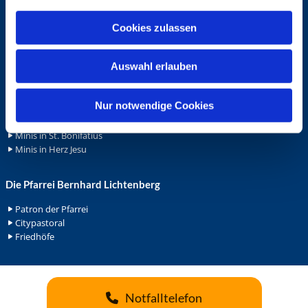
a
Wohnungvermietung
u
Cookies zulassen
s
Ehrenamt
w
Auswahl erlauben
Ehrenamt in der Pfarrei
a
Gemeindediakonat
h
Gottesdienstbeauftrage
l
Nur notwendige Cookies
Küsterdienst
Lektoren
Minis in St. Bonifatius
Minis in Herz Jesu
Die Pfarrei Bernhard Lichtenberg
Patron der Pfarrei
Citypastoral
Friedhöfe
Notfalltelefon