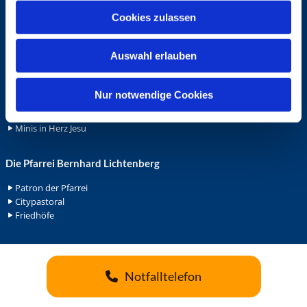
u
Cookies zulassen
Ehrenamt
s
w
Ehrenamt in der Pfarrei
Auswahl erlauben
a
Gemeindediakonat
Gottesdienstbeauftrage
h
Küsterdienst
l
Nur notwendige Cookies
Lektoren
Minis in St. Bonifatius
Minis in Herz Jesu
Die Pfarrei Bernhard Lichtenberg
Patron der Pfarrei
Citypastoral
Friedhöfe
Notfalltelefon