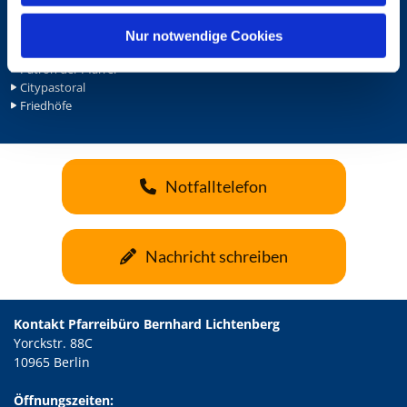
h
l
Nur notwendige Cookies
Die Pfarrei Bernhard Lichtenberg
Patron der Pfarrei
Citypastoral
Friedhöfe
Notfalltelefon
Nachricht schreiben
Kontakt Pfarreibüro Bernhard Lichtenberg
Yorckstr. 88C
10965 Berlin
Öffnungszeiten: