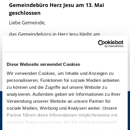
Gemeindebüro Herz Jesu am 13. Mai
geschlossen
Liebe Gemeinde,
das Gemeindebüro in Herz Jesu bleibt am
Mittwoch, den 13. Mai 2026 geschlossen.
Wir wünschen einen gesegneten Feiertag!
Diese Webseite verwendet Cookies
Wir verwenden Cookies, um Inhalte und Anzeigen zu
personalisieren, Funktionen für soziale Medien anbieten
zu können und die Zugriffe auf unsere Website zu
analysieren. Außerdem geben wir Informationen zu Ihrer
Verwendung unserer Website an unsere Partner für
Gemeinden
soziale Medien, Werbung und Analysen weiter. Unsere
St. Bonifatius
Partner führen diese Informationen möglicherweise mit
St. Hedwig/St. Michael (Mitte)
weiteren Daten zusammen, die Sie ihnen bereitgestellt
Herz Jesu
haben oder die sie im Rahmen Ihrer Nutzung der Dienste