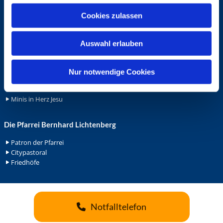
u
Cookies zulassen
Ehrenamt
s
w
Ehrenamt in der Pfarrei
Auswahl erlauben
a
Gemeindediakonat
h
Gottesdienstbeauftrage
Küsterdienst
l
Nur notwendige Cookies
Lektoren
Minis in St. Bonifatius
Minis in Herz Jesu
Die Pfarrei Bernhard Lichtenberg
Patron der Pfarrei
Citypastoral
Friedhöfe
Notfalltelefon