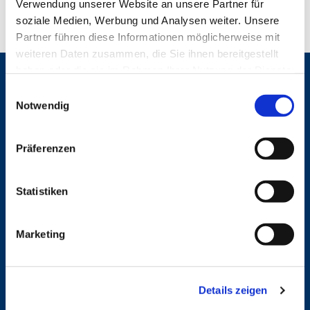
Verwendung unserer Website an unsere Partner für
soziale Medien, Werbung und Analysen weiter. Unsere
Partner führen diese Informationen möglicherweise mit
weiteren Daten zusammen, die Sie ihnen bereitgestellt
haben oder die sie im Rahmen Ihrer Nutzung der Dienste
Gemeinden
gesammelt haben.
E
Notwendig
St. Bonifatius
i
St. Hedwig/St. Michael (Mitte)
n
Herz Jesu
w
St. Marien Liebfrauen
Präferenzen
i
l
Service
l
Statistiken
Ansprechpersonen
i
Archiv
g
Marketing
Formulare
u
Notfalltelefon
n
Schutzkonzept "Sexualisierte Gewalt"
g
Spenden
Details zeigen
Stellenanzeigen
s
Wohnungvermietung
a