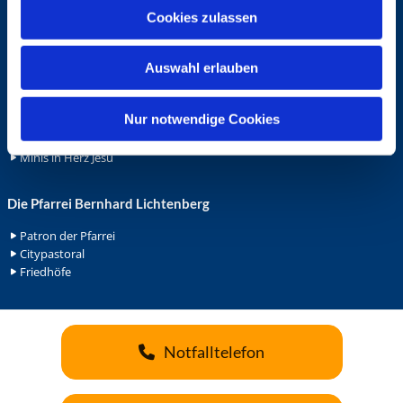
u
Cookies zulassen
Ehrenamt
s
Ehrenamt in der Pfarrei
w
Gemeindediakonat
Auswahl erlauben
a
Gottesdienstbeauftrage
h
Küsterdienst
l
Nur notwendige Cookies
Lektoren
Minis in St. Bonifatius
Minis in Herz Jesu
Die Pfarrei Bernhard Lichtenberg
Patron der Pfarrei
Citypastoral
Friedhöfe
Notfalltelefon