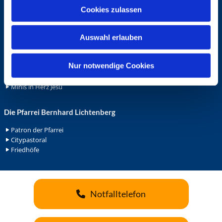
u
Cookies zulassen
Ehrenamt
s
Ehrenamt in der Pfarrei
w
Gemeindediakonat
Auswahl erlauben
a
Gottesdienstbeauftrage
h
Küsterdienst
l
Nur notwendige Cookies
Lektoren
Minis in St. Bonifatius
Minis in Herz Jesu
Die Pfarrei Bernhard Lichtenberg
Patron der Pfarrei
Citypastoral
Friedhöfe
Notfalltelefon