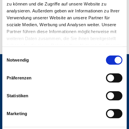
zu können und die Zugriffe auf unsere Website zu
analysieren. Außerdem geben wir Informationen zu Ihrer
Verwendung unserer Website an unsere Partner für
soziale Medien, Werbung und Analysen weiter. Unsere
Partner führen diese Informationen möglicherweise mit
weiteren Daten zusammen, die Sie ihnen bereitgestellt
haben oder die sie im Rahmen Ihrer Nutzung der Dienste
gesammelt haben.
E
Notwendig
i
Gemeinden
n
w
St. Bonifatius
Präferenzen
i
St. Hedwig/St. Michael (Mitte)
Herz Jesu
l
St. Marien Liebfrauen
l
Statistiken
i
Service
g
Marketing
u
Ansprechpersonen
n
Archiv