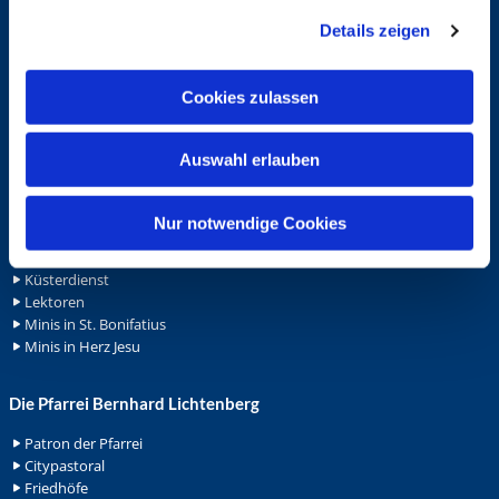
g
Formulare
Notfalltelefon
Details zeigen
s
Schutzkonzept "Sexualisierte Gewalt"
a
Spenden
u
Stellenanzeigen
Cookies zulassen
s
Wohnungvermietung
w
Auswahl erlauben
a
Ehrenamt
h
Ehrenamt in der Pfarrei
l
Nur notwendige Cookies
Gemeindediakonat
Gottesdienstbeauftrage
Küsterdienst
Lektoren
Minis in St. Bonifatius
Minis in Herz Jesu
Die Pfarrei Bernhard Lichtenberg
Patron der Pfarrei
Citypastoral
Friedhöfe