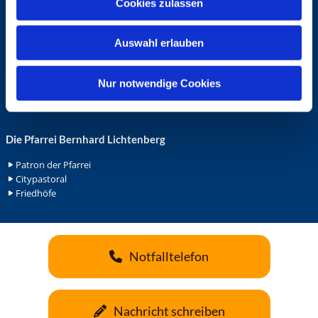
Cookies zulassen
s
Ehrenamt in der Pfarrei
w
Gemeindediakonat
Auswahl erlauben
a
Gottesdienstbeauftrage
Küsterdienst
h
Lektoren
l
Nur notwendige Cookies
Minis in St. Bonifatius
Minis in Herz Jesu
Die Pfarrei Bernhard Lichtenberg
Patron der Pfarrei
Citypastoral
Friedhöfe
Notfalltelefon
Nachricht schreiben