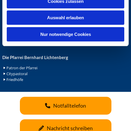
Cookies zulassen
s
Ehrenamt in der Pfarrei
w
Gemeindediakonat
Auswahl erlauben
a
Gottesdienstbeauftrage
Küsterdienst
h
Lektoren
l
Nur notwendige Cookies
Minis in St. Bonifatius
Minis in Herz Jesu
Die Pfarrei Bernhard Lichtenberg
Patron der Pfarrei
Citypastoral
Friedhöfe
Notfalltelefon
Nachricht schreiben