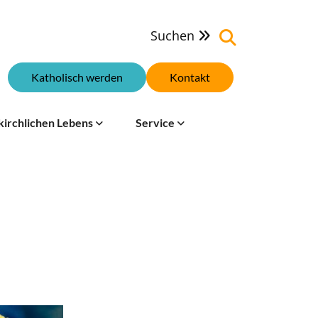
Suchen

Katholisch werden
Kontakt
kirchlichen Lebens
Service
d