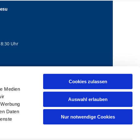
Jesu
18:30 Uhr
560
mail@bernhard-lichtenberg.berlin
Cookies zulassen

le Medien
ir
Auswahl erlauben
, Werbung
ren Daten
Nur notwendige Cookies
ienste