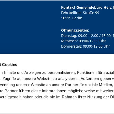
Kontakt Gemeindebüro Herz 
Fehrbelliner Straße 99
10119 Berlin
Öffnungszeiten:
Dienstag: 09:00–12:00 / 15:00–
Mittwoch: 09:00-12:00 Uhr
Donnerstag: 09:00-12:00 Uhr
t Cookies
rd Lichtenberg Berlin-Mitte · Yorckstr. 88C, 10965 Berlin
030 7890

 Inhalte und Anzeigen zu personalisieren, Funktionen für sozia
Kontaktinformationen
Impressum
e Zugriffe auf unsere Website zu analysieren. Außerdem geben w
rwendung unserer Website an unsere Partner für soziale Medien
re Partner führen diese Informationen möglicherweise mit weite
ereitgestellt haben oder die sie im Rahmen Ihrer Nutzung der D
Impressum
Datenschutzerklärung
ChurchDesk-Login