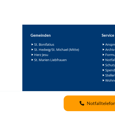
Gemeinden
Service
St. Bonifatius
Anspr
St. Hedwig/St. Michael (Mitte)
Archiv
Herz Jesu
Formu
St. Marien Liebfrauen
Notfal
Schutz
Spend
Stelle
Wohnu
Notfalltelefo