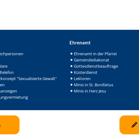
Ehrenamt
echpersonen
Ehrenamt in der Pfarrei
Gemeindediakonat
lare
Gottesdienstbeauftrage
ltelefon
Küsterdienst
konzept "Sexualisierte Gewalt"
Lektoren
en
Minis in St. Bonifatius
nanzeigen
Minis in Herz Jesu
ngvermietung
n