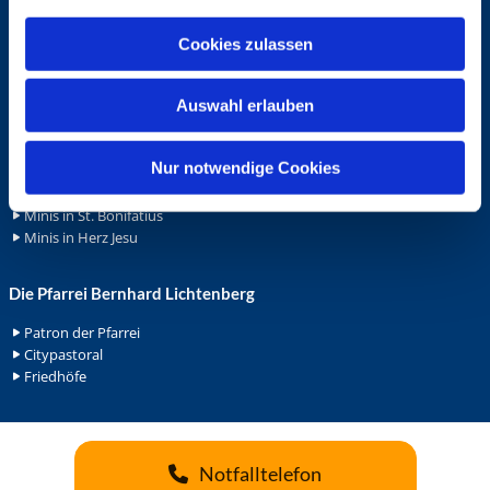
a
Wohnungvermietung
u
Cookies zulassen
s
Ehrenamt
w
Auswahl erlauben
Ehrenamt in der Pfarrei
a
Gemeindediakonat
h
Gottesdienstbeauftrage
l
Nur notwendige Cookies
Küsterdienst
Lektoren
Minis in St. Bonifatius
Minis in Herz Jesu
Die Pfarrei Bernhard Lichtenberg
Patron der Pfarrei
Citypastoral
Friedhöfe
Notfalltelefon