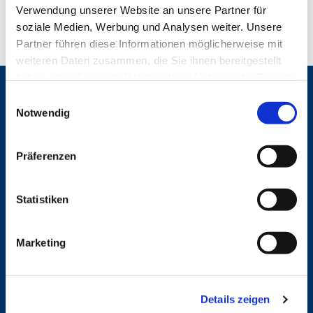
Verwendung unserer Website an unsere Partner für
soziale Medien, Werbung und Analysen weiter. Unsere
Partner führen diese Informationen möglicherweise mit
weiteren Daten zusammen, die Sie ihnen bereitgestellt
haben oder die sie im Rahmen Ihrer Nutzung der Dienste
gesammelt haben.
Gemeinden
E
Notwendig
i
St. Bonifatius
n
St. Hedwig/St. Michael (Mitte)
Herz Jesu
w
Präferenzen
St. Marien Liebfrauen
i
l
Service
l
Statistiken
i
Ansprechpersonen
g
Archiv
Marketing
u
Formulare
Notfalltelefon
n
Schutzkonzept "Sexualisierte Gewalt"
g
Spenden
Details zeigen
s
Stellenanzeigen