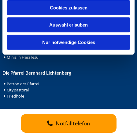
u
Cookies zulassen
Ehrenamt
s
w
Ehrenamt in der Pfarrei
Auswahl erlauben
a
Gemeindediakonat
Gottesdienstbeauftrage
h
Küsterdienst
l
Nur notwendige Cookies
Lektoren
Minis in St. Bonifatius
Minis in Herz Jesu
Die Pfarrei Bernhard Lichtenberg
Patron der Pfarrei
Citypastoral
Friedhöfe
Notfalltelefon