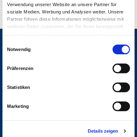
Verwendung unserer Website an unsere Partner für
soziale Medien, Werbung und Analysen weiter. Unsere
Partner führen diese Informationen möglicherweise mit
weiteren Daten zusammen, die Sie ihnen bereitgestellt
haben oder die sie im Rahmen Ihrer Nutzung der Dienste
gesammelt haben.
Gemeinden
E
Notwendig
i
St. Bonifatius
n
St. Hedwig/St. Michael (Mitte)
Herz Jesu
w
Präferenzen
St. Marien Liebfrauen
i
l
Service
l
Statistiken
i
Ansprechpersonen
g
Archiv
Marketing
u
Formulare
Notfalltelefon
n
Schutzkonzept "Sexualisierte Gewalt"
g
Spenden
Details zeigen
s
Stellenanzeigen