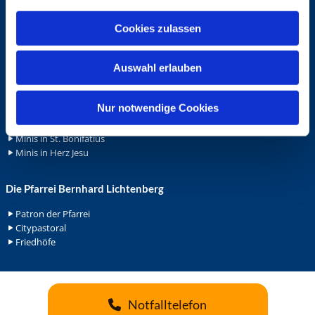
a
Wohnungvermietung
u
Cookies zulassen
s
Ehrenamt
w
Auswahl erlauben
Ehrenamt in der Pfarrei
a
Gemeindediakonat
h
Gottesdienstbeauftrage
l
Nur notwendige Cookies
Küsterdienst
Lektoren
Minis in St. Bonifatius
Minis in Herz Jesu
Die Pfarrei Bernhard Lichtenberg
Patron der Pfarrei
Citypastoral
Friedhöfe
Notfalltelefon