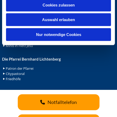
u
Cookies zulassen
Ehrenamt
s
Ehrenamt in der Pfarrei
w
Gemeindediakonat
Auswahl erlauben
a
Gottesdienstbeauftrage
h
Küsterdienst
l
Nur notwendige Cookies
Lektoren
Minis in St. Bonifatius
Minis in Herz Jesu
Die Pfarrei Bernhard Lichtenberg
Patron der Pfarrei
Citypastoral
Friedhöfe
Notfalltelefon