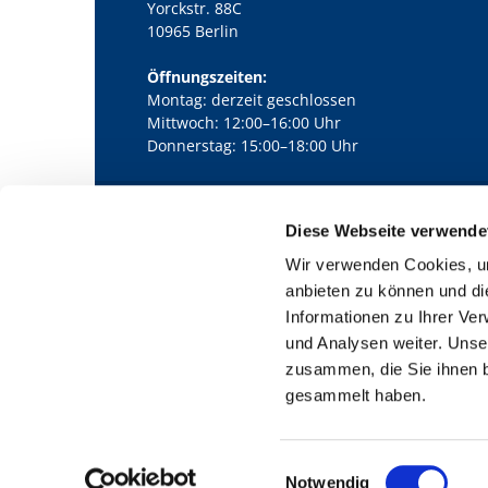
Yorckstr. 88C
10965 Berlin
Öffnungszeiten:
Montag: derzeit geschlossen
Mittwoch: 12:00–16:00 Uhr
Donnerstag: 15:00–18:00 Uhr
Diese Webseite verwende
Kath. Kirchengemeinde Pfarrei Bernha

Wir verwenden Cookies, um
anbieten zu können und di
Informationen zu Ihrer Ve
und Analysen weiter. Unse
zusammen, die Sie ihnen b
gesammelt haben.
E
Notwendig