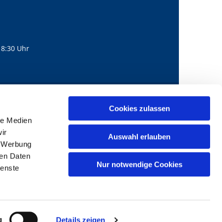
18:30 Uhr
560
mail@bernhard-lichtenberg.berlin
Cookies zulassen

le Medien
ir
Auswahl erlauben
, Werbung
ren Daten
Nur notwendige Cookies
ienste
g
Details zeigen