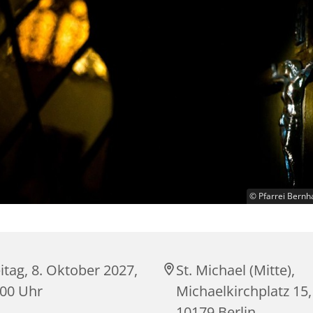
© Pfarrei Bernh
itag, 8. Oktober 2027,
St. Michael (Mitte),
:00 Uhr
Michaelkirchplatz 15,
10179 Berlin