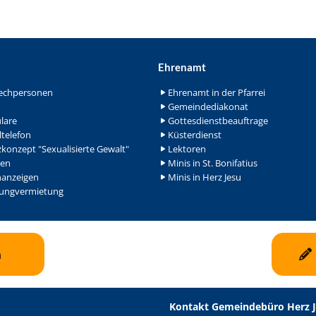
Ehrenamt
echpersonen
Ehrenamt in der Pfarrei
Gemeindediakonat
lare
Gottesdienstbeauftrage
ltelefon
Küsterdienst
konzept "Sexualisierte Gewalt"
Lektoren
en
Minis in St. Bonifatius
nanzeigen
Minis in Herz Jesu
ngvermietung
n
Kontakt Gemeindebüro Herz 