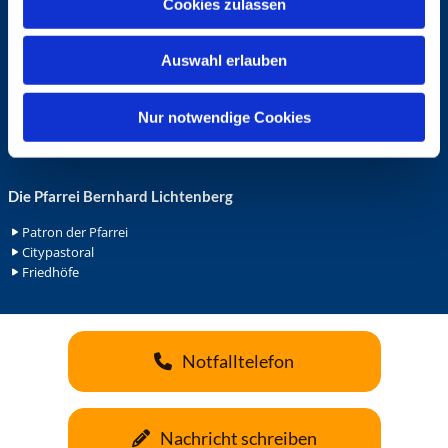
Cookies zulassen
s
Ehrenamt in der Pfarrei
w
Gemeindediakonat
Auswahl erlauben
a
Gottesdienstbeauftrage
Küsterdienst
h
Lektoren
l
Nur notwendige Cookies
Minis in St. Bonifatius
Minis in Herz Jesu
Die Pfarrei Bernhard Lichtenberg
Patron der Pfarrei
Citypastoral
Friedhöfe
Notfalltelefon
Nachricht schreiben