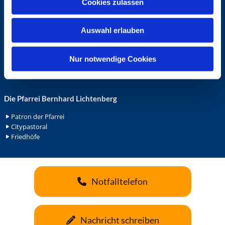
Cookies zulassen
s
Ehrenamt in der Pfarrei
w
Gemeindediakonat
Auswahl erlauben
a
Gottesdienstbeauftrage
Küsterdienst
h
Lektoren
l
Nur notwendige Cookies
Minis in St. Bonifatius
Minis in Herz Jesu
Die Pfarrei Bernhard Lichtenberg
Patron der Pfarrei
Citypastoral
Friedhöfe
Notfalltelefon
Nachricht schreiben