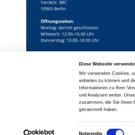
Yorckstr. 88C
10965 Berlin
Öffnungszeiten:
Montag: derzeit geschlossen
Mittwoch: 12:00–16:00 Uhr
Donnerstag: 15:00–18:00 Uhr
Diese Webseite verwende
Kath. Kirchengemeinde Pfarrei Bernha

Wir verwenden Cookies, um
anbieten zu können und di
Informationen zu Ihrer Ve
und Analysen weiter. Unse
zusammen, die Sie ihnen b
gesammelt haben.
E
Notwendig