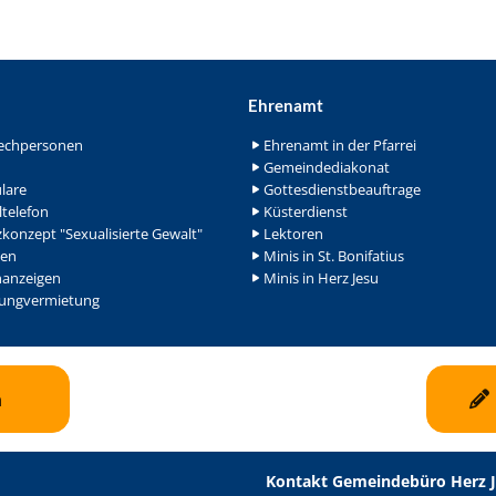
Ehrenamt
echpersonen
Ehrenamt in der Pfarrei
Gemeindediakonat
lare
Gottesdienstbeauftrage
ltelefon
Küsterdienst
konzept "Sexualisierte Gewalt"
Lektoren
en
Minis in St. Bonifatius
nanzeigen
Minis in Herz Jesu
ngvermietung
n
Kontakt Gemeindebüro Herz 