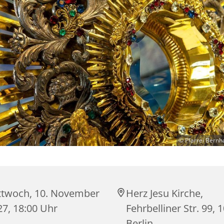
© Pfarrei Bernh
ttwoch, 10. November
Herz Jesu Kirche,
27, 18:00 Uhr
Fehrbelliner Str. 99, 
Berlin