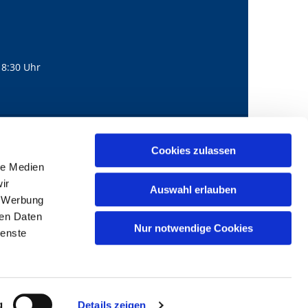
18:30 Uhr
560
mail@bernhard-lichtenberg.berlin
Cookies zulassen

le Medien
ir
Auswahl erlauben
, Werbung
ren Daten
Nur notwendige Cookies
ienste
g
Details zeigen