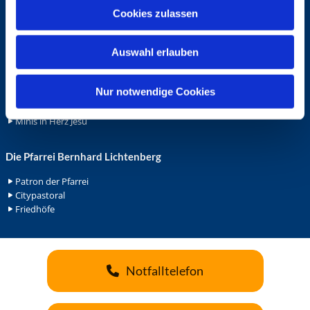
u
Cookies zulassen
Ehrenamt
s
Ehrenamt in der Pfarrei
w
Gemeindediakonat
Auswahl erlauben
a
Gottesdienstbeauftrage
h
Küsterdienst
l
Nur notwendige Cookies
Lektoren
Minis in St. Bonifatius
Minis in Herz Jesu
Die Pfarrei Bernhard Lichtenberg
Patron der Pfarrei
Citypastoral
Friedhöfe
Notfalltelefon