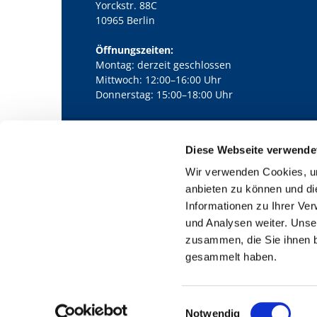
Yorckstr. 88C
10965 Berlin
Öffnungszeiten:
Montag: derzeit geschlossen
Mittwoch: 12:00–16:00 Uhr
Donnerstag: 15:00–18:00 Uhr
Diese Webseite verwende
Kath. Kirchengemeinde Pfarrei Bernha

Wir verwenden Cookies, um
anbieten zu können und di
Informationen zu Ihrer Ve
und Analysen weiter. Unse
zusammen, die Sie ihnen b
gesammelt haben.
E
Notwendig