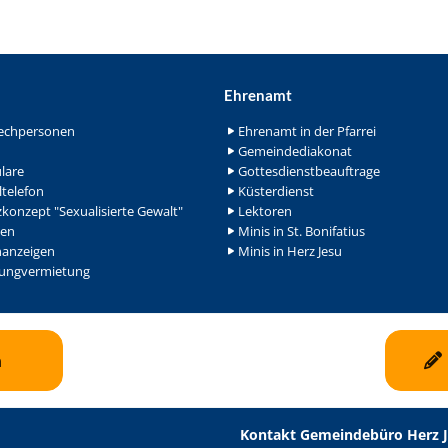
Ehrenamt
echpersonen
Ehrenamt in der Pfarrei
Gemeindediakonat
lare
Gottesdienstbeauftrage
ltelefon
Küsterdienst
konzept "Sexualisierte Gewalt"
Lektoren
en
Minis in St. Bonifatius
nanzeigen
Minis in Herz Jesu
ngvermietung
n
Kontakt Gemeindebüro Herz 