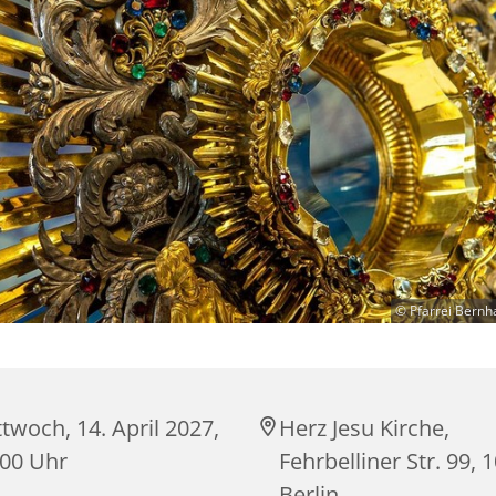
© Pfarrei Bernh
twoch, 14. April 2027,
Herz Jesu Kirche,
:00 Uhr
Fehrbelliner Str. 99, 
Berlin