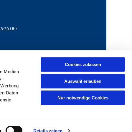
18:30 Uhr
560
mail@bernhard-lichtenberg.berlin
Cookies zulassen

le Medien
ir
Auswahl erlauben
, Werbung
ren Daten
Nur notwendige Cookies
ienste
g
Details zeigen